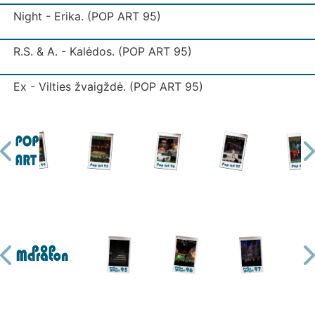
Night - Erika. (POP ART 95)
R.S. & A. - Kalėdos. (POP ART 95)
Ex - Vilties žvaigždė. (POP ART 95)
Pilnatis - Mėnulio šviesoje (natūralus garsas) (POP ART 
Nars - Bučiuoju. (POP ART 95)
16Hz - Vakaro saulė. (POP ART 95)
Apdovanojimai Grand Prix 95 (POP ART 95)
Ex - Vilties žvaigždė (POP ART 95)
Kietas riešutas - Vienuma. (POP ART 95)