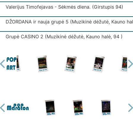
Valerijus Timofejavas - Sėkmės diena. (Girstupis 94)
DŽORDANA ir nauja grupė 5 (Muzikinė dėžutė, Kauno hal
Grupė CASINO 2 (Muzikinė dėžutė, Kauno halė, 94 )
Grupė IŠJUNK ŠVIESĄ (Muzikinė dėžutė, Kauno halė)
Grupė IŠJUNK ŠVIESĄ 3 (Muzikinė dėžutė, Kauno halė)
Grupė KODAS (Muzikinė dėžutė, Kauno halė)
Grupė LAIPTAI (Muzikinė dėžutė, Kauno halė)
Ekspresas - Mano mylima. (Girstupis 94)
Grupė MUGĖ 2 (Muzikinė dėžutė, Kauno halė)