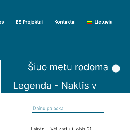
os
ES Projektai
Kontaktai
Lietuvių
Šiuo metu rodoma
Legenda - Naktis v
Laiptai - Vėl kartu (Lobis 2)