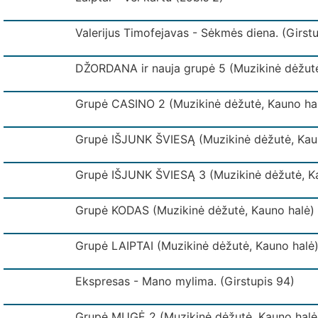
Valerijus Timofejavas - Sėkmės diena. (Girst
DŽORDANA ir nauja grupė 5 (Muzikinė dėžutė
Grupė CASINO 2 (Muzikinė dėžutė, Kauno hal
Grupė IŠJUNK ŠVIESĄ (Muzikinė dėžutė, Kau
Grupė IŠJUNK ŠVIESĄ 3 (Muzikinė dėžutė, K
Grupė KODAS (Muzikinė dėžutė, Kauno halė)
Grupė LAIPTAI (Muzikinė dėžutė, Kauno halė
Ekspresas - Mano mylima. (Girstupis 94)
Grupė MUGĖ 2 (Muzikinė dėžutė, Kauno halė