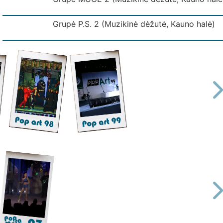
Grupė P.S. 2 (Muzikinė dėžutė, Kauno halė)
Grupė SIGNALAS 2 (Muzikinė dėžutė, Kauno 
Grupė VIDURNAKTIS 2 Muzikinė dėžutė, (Kaun
vEDĖJAS 010 ( Muzikinė dėžutė, Kauno halė)
Rondo - Ieškosiu tavęs. (Girstupis 94)
VEDĖJAS 011 (Muzikinė dėžutė, Kauno halė, 
VEDĖJAS 012 (Muzikinė dėžutė, Kauno halė, 
Vedėjas 04 (Muzikinė dėžutė, Kauno halė)
Vedėjas 05 (Muzikinė dėžutė, Kauno halė)