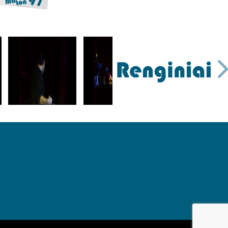
VEDĖJAS 06 ( Muzikinė dėžutė, Kauno halė)
Vedėjas 07 ( Muzikinė dėžutė, Kauno halė)
vEDĖJAS 08 ( Muzikinė dėžutė, Kauno halė)
VEDĖJAS 09 ( Muzikinė dėžutė, Kauno halė)
Lina - Aš laiškai tau KLIPAS
Alibi - Šventė.
0C - Dėl tavęs. (Girstupis 94)
Dinamika - Tu palinkėk man gero vėjo. (LITA