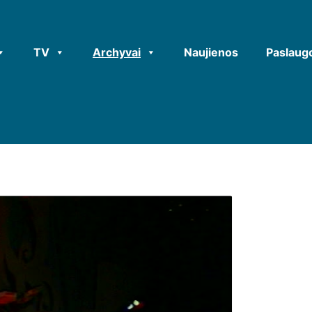
TV
Archyvai
Naujienos
Paslaug