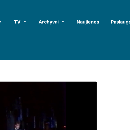
TV
Archyvai
Naujienos
Paslaug
Grupė LAIPTAI (Mu