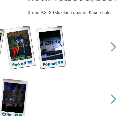
Grupė P.S. 2 (Muzikinė dėžutė, Kauno halė)
Grupė SIGNALAS 2 (Muzikinė dėžutė, Kauno 
Grupė VIDURNAKTIS 2 Muzikinė dėžutė, (Kaun
vEDĖJAS 010 ( Muzikinė dėžutė, Kauno halė)
Rondo - Ieškosiu tavęs. (Girstupis 94)
VEDĖJAS 011 (Muzikinė dėžutė, Kauno halė, 
VEDĖJAS 012 (Muzikinė dėžutė, Kauno halė, 
Vedėjas 04 (Muzikinė dėžutė, Kauno halė)
Vedėjas 05 (Muzikinė dėžutė, Kauno halė)