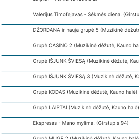
Valerijus Timofejavas - Sėkmės diena. (Girst
DŽORDANA ir nauja grupė 5 (Muzikinė dėžutė
Grupė CASINO 2 (Muzikinė dėžutė, Kauno hal
Grupė IŠJUNK ŠVIESĄ (Muzikinė dėžutė, Kau
Grupė IŠJUNK ŠVIESĄ 3 (Muzikinė dėžutė, K
Grupė KODAS (Muzikinė dėžutė, Kauno halė)
Grupė LAIPTAI (Muzikinė dėžutė, Kauno halė
Ekspresas - Mano mylima. (Girstupis 94)
Grupė MUGĖ 2 (Muzikinė dėžutė, Kauno halė