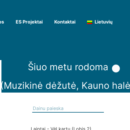
os
ES Projektai
Kontaktai
Lietuvių
Šiuo metu rodoma
zikinė dėžutė, Kauno halė)
Laiptai - Vėl kartu (Lobis 2)