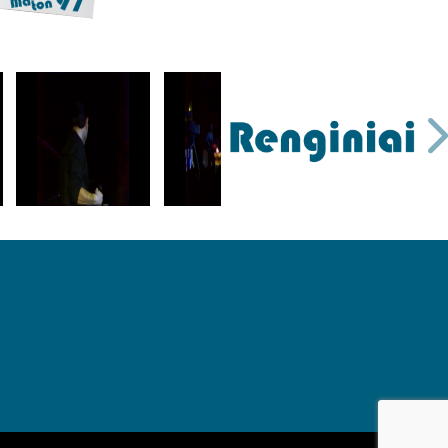
VEDĖJAS 06 ( Muzikinė dėžutė, Kauno halė)
Vedėjas 07 ( Muzikinė dėžutė, Kauno halė)
vEDĖJAS 08 ( Muzikinė dėžutė, Kauno halė)
VEDĖJAS 09 ( Muzikinė dėžutė, Kauno halė)
Lina - Aš laiškai tau KLIPAS
Alibi - Šventė.
0C - Dėl tavęs. (Girstupis 94)
Dinamika - Tu palinkėk man gero vėjo. (LITA