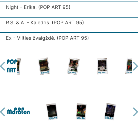
Night - Erika. (POP ART 95)
R.S. & A. - Kalėdos. (POP ART 95)
Ex - Vilties žvaigždė. (POP ART 95)
Pilnatis - Mėnulio šviesoje (natūralus garsas) (POP ART 
Nars - Bučiuoju. (POP ART 95)
16Hz - Vakaro saulė. (POP ART 95)
Apdovanojimai Grand Prix 95 (POP ART 95)
Ex - Vilties žvaigždė (POP ART 95)
Kietas riešutas - Vienuma. (POP ART 95)