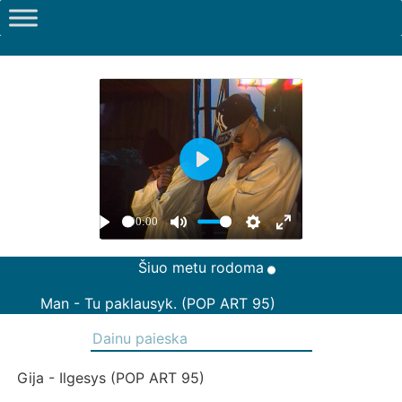
Šiuo metu rodoma
Man - Tu paklausyk. (POP ART 95)
Gija - Ilgesys (POP ART 95)