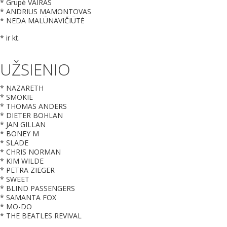
* Grupė VAIRAS
* ANDRIUS MAMONTOVAS
* NEDA MALŪNAVIČIŪTĖ
* ir kt.
UŽSIENIO
* NAZARETH
* SMOKIE
* THOMAS ANDERS
* DIETER BOHLAN
* JAN GILLAN
* BONEY M
* SLADE
* CHRIS NORMAN
* KIM WILDE
* PETRA ZIEGER
* SWEET
* BLIND PASSENGERS
* SAMANTA FOX
* MO-DO
* THE BEATLES REVIVAL