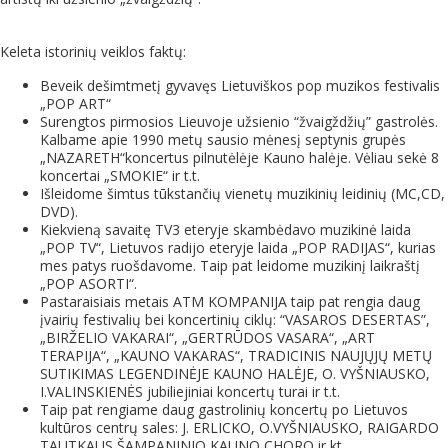
Keleta istorinių veiklos faktų:
Beveik dešimtmetį gyvavęs Lietuviškos pop muzikos festivalis
„POP ART“
Surengtos pirmosios Lieuvoje užsienio “žvaigždžių” gastrolės.
Kalbame apie 1990 metų sausio mėnesį septynis grupės
„NAZARETH“koncertus pilnutėlėje Kauno halėje. Vėliau sekė 8
koncertai „SMOKIE“ ir t.t.
Išleidome šimtus tūkstančių vienetų muzikinių leidinių (MC,CD,
DVD).
Kiekvieną savaitę TV3 eteryje skambėdavo muzikinė laida
„POP TV“, Lietuvos radijo eteryje laida „POP RADIJAS“, kurias
mes patys ruošdavome. Taip pat leidome muzikinį laikraštį
„POP ASORTI“.
Pastaraisiais metais ATM KOMPANIJA taip pat rengia daug
įvairių festivalių bei koncertinių ciklų: “VASAROS DESERTAS”,
„BIRŽELIO VAKARAI“, „GERTRŪDOS VASARA“, „ART
TERAPIJA“, „KAUNO VAKARAS“, TRADICINIS NAUJŲJŲ METŲ
SUTIKIMAS LEGENDINĖJE KAUNO HALĖJE, O. VYŠNIAUSKO,
I.VALINSKIENĖS jubiliejiniai koncertų turai ir t.t.
Taip pat rengiame daug gastrolinių koncertų po Lietuvos
kultūros centrų sales: J. ERLICKO, O.VYŠNIAUSKO, RAIGARDO
TAUTKAUS ŠAMPANINIO KAUNO CHORO ir kt.