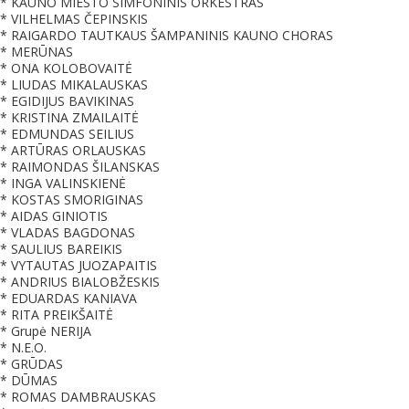
* KAUNO MIESTO SIMFONINIS ORKESTRAS
* VILHELMAS ČEPINSKIS
* RAIGARDO TAUTKAUS ŠAMPANINIS KAUNO CHORAS
* MERŪNAS
* ONA KOLOBOVAITĖ
* LIUDAS MIKALAUSKAS
* EGIDIJUS BAVIKINAS
* KRISTINA ZMAILAITĖ
* EDMUNDAS SEILIUS
* ARTŪRAS ORLAUSKAS
* RAIMONDAS ŠILANSKAS
* INGA VALINSKIENĖ
* KOSTAS SMORIGINAS
* AIDAS GINIOTIS
* VLADAS BAGDONAS
* SAULIUS BAREIKIS
* VYTAUTAS JUOZAPAITIS
* ANDRIUS BIALOBŽESKIS
* EDUARDAS KANIAVA
* RITA PREIKŠAITĖ
* Grupė NERIJA
* N.E.O.
* GRŪDAS
* DŪMAS
* ROMAS DAMBRAUSKAS