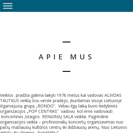
APIE MUS
Veiklos pradžia galima laikyti 1976 metus kai vadovas ALVIDAS
TAUTKUS veiklą šou versle pradėjo, įkurdamas visoje Lietuvoje
išgarsėjusią grupę „RONDO“. Vėliau ilgą laiką buvo leidybinės
organizacijos „POP CENTRAS“ vadovu kol ėmė vadovauti
koncertinės įstaigos RENGINIŲ SALA veiklai. Pagrindinė
organizacijos veikla – profesionalių koncertų organizavimas nuo
pačių mažiausių kultūros centrų iki didžiausių arenų. Nuo Lietuvos
artistų iki užsienio „žvaigždžių“.