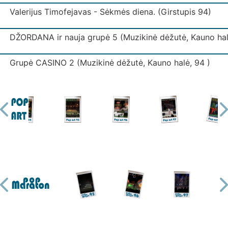
Valerijus Timofejavas - Sėkmės diena. (Girstupis 94)
DŽORDANA ir nauja grupė 5 (Muzikinė dėžutė, Kauno hal
Grupė CASINO 2 (Muzikinė dėžutė, Kauno halė, 94 )
Grupė IŠJUNK ŠVIESĄ (Muzikinė dėžutė, Kauno halė)
Grupė IŠJUNK ŠVIESĄ 3 (Muzikinė dėžutė, Kauno halė)
Grupė KODAS (Muzikinė dėžutė, Kauno halė)
Grupė LAIPTAI (Muzikinė dėžutė, Kauno halė)
Ekspresas - Mano mylima. (Girstupis 94)
Grupė MUGĖ 2 (Muzikinė dėžutė, Kauno halė)