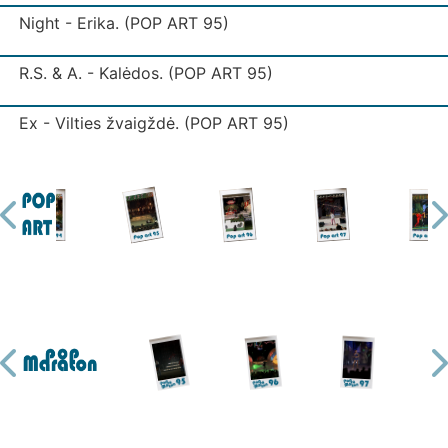
Night - Erika. (POP ART 95)
R.S. & A. - Kalėdos. (POP ART 95)
Ex - Vilties žvaigždė. (POP ART 95)
Pilnatis - Mėnulio šviesoje (natūralus garsas) (POP ART 
Nars - Bučiuoju. (POP ART 95)
16Hz - Vakaro saulė. (POP ART 95)
Apdovanojimai Grand Prix 95 (POP ART 95)
Ex - Vilties žvaigždė (POP ART 95)
Kietas riešutas - Vienuma. (POP ART 95)