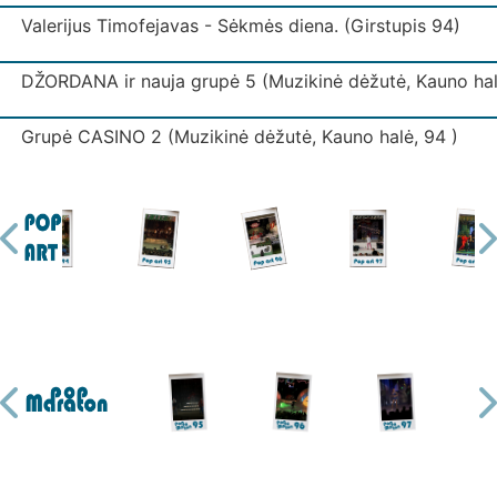
Valerijus Timofejavas - Sėkmės diena. (Girstupis 94)
DŽORDANA ir nauja grupė 5 (Muzikinė dėžutė, Kauno hal
Grupė CASINO 2 (Muzikinė dėžutė, Kauno halė, 94 )
Grupė IŠJUNK ŠVIESĄ (Muzikinė dėžutė, Kauno halė)
Grupė IŠJUNK ŠVIESĄ 3 (Muzikinė dėžutė, Kauno halė)
Grupė KODAS (Muzikinė dėžutė, Kauno halė)
Grupė LAIPTAI (Muzikinė dėžutė, Kauno halė)
Ekspresas - Mano mylima. (Girstupis 94)
Grupė MUGĖ 2 (Muzikinė dėžutė, Kauno halė)