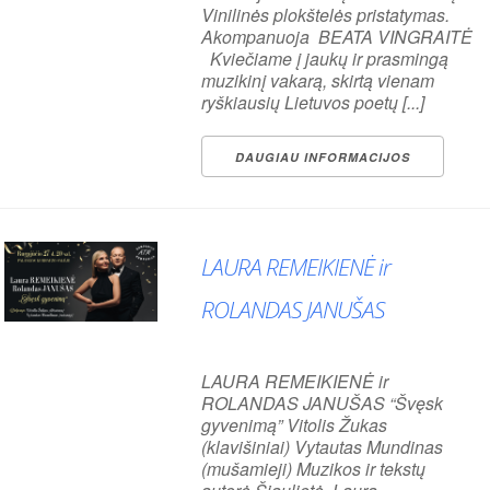
Vinilinės plokštelės pristatymas.
Koncertai
Visi
Akompanuoja BEATA VINGRAITĖ
Kviečiame į jaukų ir prasmingą
muzikinį vakarą, skirtą vienam
ryškiausių Lietuvos poetų [...]
DAUGIAU INFORMACIJOS
LAURA REMEIKIENĖ ir
ROLANDAS JANUŠAS
LAURA REMEIKIENĖ ir
ROLANDAS JANUŠAS “Švęsk
gyvenimą” Vitolis Žukas
Koncertai
Visi
(klavišiniai) Vytautas Mundinas
(mušamieji) Muzikos ir tekstų