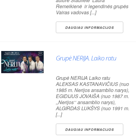
autorė Šiaulietė Laura
Remeikienė ir legendinės grupės
Vairas vadovas [...]
DAUGIAU INFORMACIJOS
Grupė NERIJA. Laiko ratu
Grupė NERIJA Laiko ratu
ALEKSAS KASTANAVIČIUS (nuo
1985 m. Nerijos ansamblio narys),
Koncertai
Visi
EGIDIJUS JOVAIŠA (nuo 1987 m.
,,Nerijos‘‘ ansamblio narys),
ALGIRDAS LUKŠYS (nuo 1991 m.
[...]
DAUGIAU INFORMACIJOS