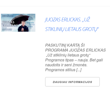
JUOZAS ERLICKAS. „UŽ
STIKLINIŲ LIETAUS GROTŲ“
PASKUTINĮ KARTĄ ŠI
PROGRAMA JUOZAS ERLICKAS
„Už stiklinių lietaus grotų“
Koncertai
Visi
Programos tipas – nauja. Bet gali
naudotis ir seni žmonės.
Programos stilius [...]
DAUGIAU INFORMACIJOS
Nothing Found!