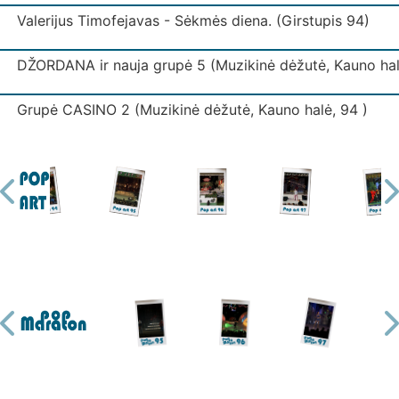
Valerijus Timofejavas - Sėkmės diena. (Girstupis 94)
DŽORDANA ir nauja grupė 5 (Muzikinė dėžutė, Kauno hal
Grupė CASINO 2 (Muzikinė dėžutė, Kauno halė, 94 )
Grupė IŠJUNK ŠVIESĄ (Muzikinė dėžutė, Kauno halė)
Grupė IŠJUNK ŠVIESĄ 3 (Muzikinė dėžutė, Kauno halė)
Grupė KODAS (Muzikinė dėžutė, Kauno halė)
Grupė LAIPTAI (Muzikinė dėžutė, Kauno halė)
Ekspresas - Mano mylima. (Girstupis 94)
Grupė MUGĖ 2 (Muzikinė dėžutė, Kauno halė)