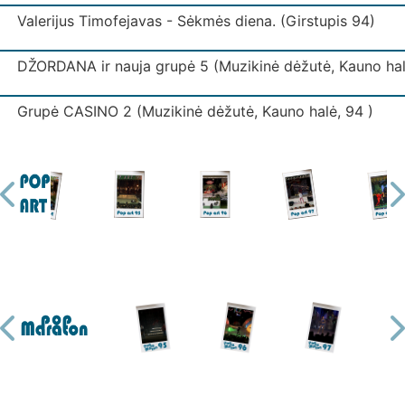
Valerijus Timofejavas - Sėkmės diena. (Girstupis 94)
DŽORDANA ir nauja grupė 5 (Muzikinė dėžutė, Kauno hal
Grupė CASINO 2 (Muzikinė dėžutė, Kauno halė, 94 )
Grupė IŠJUNK ŠVIESĄ (Muzikinė dėžutė, Kauno halė)
Grupė IŠJUNK ŠVIESĄ 3 (Muzikinė dėžutė, Kauno halė)
Grupė KODAS (Muzikinė dėžutė, Kauno halė)
Grupė LAIPTAI (Muzikinė dėžutė, Kauno halė)
Ekspresas - Mano mylima. (Girstupis 94)
Grupė MUGĖ 2 (Muzikinė dėžutė, Kauno halė)