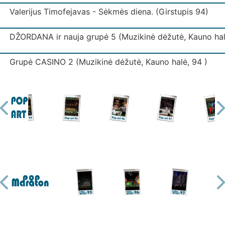
Valerijus Timofejavas - Sėkmės diena. (Girstupis 94)
DŽORDANA ir nauja grupė 5 (Muzikinė dėžutė, Kauno hal
Grupė CASINO 2 (Muzikinė dėžutė, Kauno halė, 94 )
Grupė IŠJUNK ŠVIESĄ (Muzikinė dėžutė, Kauno halė)
Grupė IŠJUNK ŠVIESĄ 3 (Muzikinė dėžutė, Kauno halė)
Grupė KODAS (Muzikinė dėžutė, Kauno halė)
Grupė LAIPTAI (Muzikinė dėžutė, Kauno halė)
Ekspresas - Mano mylima. (Girstupis 94)
Grupė MUGĖ 2 (Muzikinė dėžutė, Kauno halė)