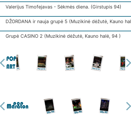
Valerijus Timofejavas - Sėkmės diena. (Girstupis 94)
DŽORDANA ir nauja grupė 5 (Muzikinė dėžutė, Kauno hal
Grupė CASINO 2 (Muzikinė dėžutė, Kauno halė, 94 )
Grupė IŠJUNK ŠVIESĄ (Muzikinė dėžutė, Kauno halė)
Grupė IŠJUNK ŠVIESĄ 3 (Muzikinė dėžutė, Kauno halė)
Grupė KODAS (Muzikinė dėžutė, Kauno halė)
Grupė LAIPTAI (Muzikinė dėžutė, Kauno halė)
Ekspresas - Mano mylima. (Girstupis 94)
Grupė MUGĖ 2 (Muzikinė dėžutė, Kauno halė)