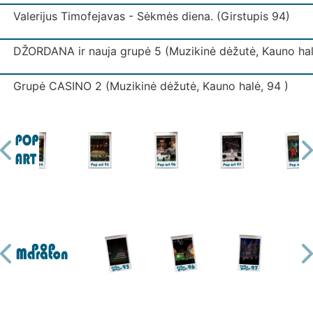
Valerijus Timofejavas - Sėkmės diena. (Girstupis 94)
DŽORDANA ir nauja grupė 5 (Muzikinė dėžutė, Kauno hal
Grupė CASINO 2 (Muzikinė dėžutė, Kauno halė, 94 )
Grupė IŠJUNK ŠVIESĄ (Muzikinė dėžutė, Kauno halė)
Grupė IŠJUNK ŠVIESĄ 3 (Muzikinė dėžutė, Kauno halė)
Grupė KODAS (Muzikinė dėžutė, Kauno halė)
Grupė LAIPTAI (Muzikinė dėžutė, Kauno halė)
Ekspresas - Mano mylima. (Girstupis 94)
Grupė MUGĖ 2 (Muzikinė dėžutė, Kauno halė)