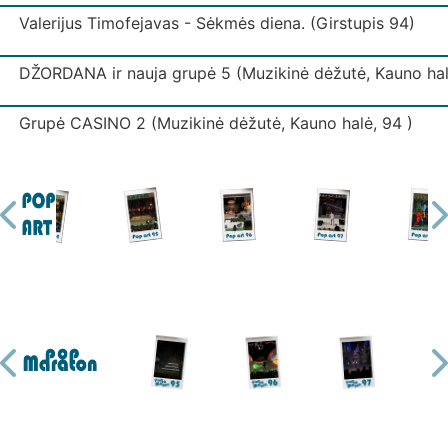
Valerijus Timofejavas - Sėkmės diena. (Girstupis 94)
DŽORDANA ir nauja grupė 5 (Muzikinė dėžutė, Kauno hal
Grupė CASINO 2 (Muzikinė dėžutė, Kauno halė, 94 )
Grupė IŠJUNK ŠVIESĄ (Muzikinė dėžutė, Kauno halė)
Grupė IŠJUNK ŠVIESĄ 3 (Muzikinė dėžutė, Kauno halė)
Grupė KODAS (Muzikinė dėžutė, Kauno halė)
Grupė LAIPTAI (Muzikinė dėžutė, Kauno halė)
Ekspresas - Mano mylima. (Girstupis 94)
Grupė MUGĖ 2 (Muzikinė dėžutė, Kauno halė)