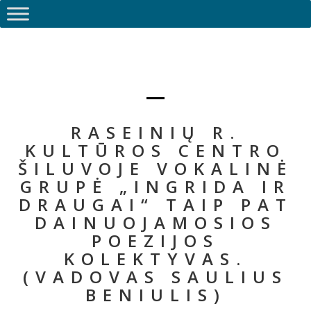
RASEINIŲ R.
KULTŪROS CENTRO
ŠILUVOJE VOKALINĖ
GRUPĖ „INGRIDA IR
DRAUGAI“ TAIP PAT
DAINUOJAMOSIOS
POEZIJOS
KOLEKTYVAS.
(VADOVAS SAULIUS
BENIULIS)