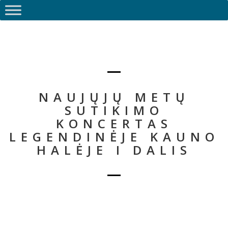
NAUJŲJŲ METŲ
SUTIKIMO
KONCERTAS
LEGENDINĖJE KAUNO
HALĖJE I DALIS