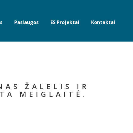
s
Paslaugos
ES Projektai
Kontaktai
NAS ŽALELIS IR
TA MEIGLAITĖ.
”