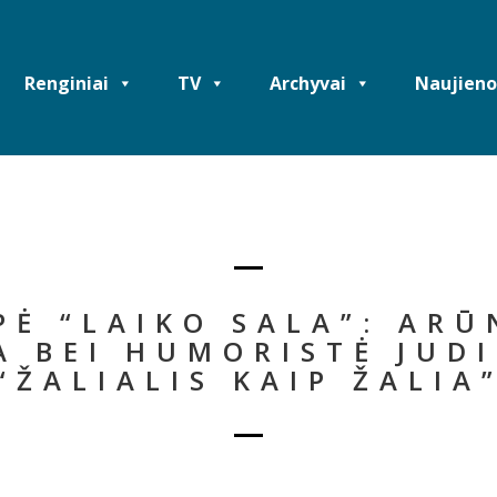
Renginiai
TV
Archyvai
Naujieno
Ė “LAIKO SALA”: ARŪ
A BEI HUMORISTĖ JUDI
“ŽALIALIS KAIP ŽALIA