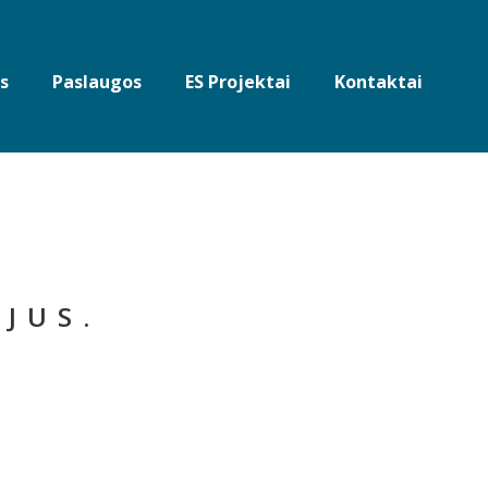
s
Paslaugos
ES Projektai
Kontaktai
AJUS.