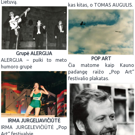
Lietuvą.
kas kitas, o TOMAS AUGULIS.
Grupė ALERGIJA
POP ART
ALERGIJA – puiki to meto
Čia matome kaip Kauno
humoro grupė
padangę raižo „Pop Art“
festivalio plakatas.
IRMA JURGELIAVIČIŪTĖ
IRMA JURGELEVIČIŪTĖ „Pop
Art“ festivalyje.