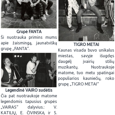
Grupė FANTA
Ši nuotrauka primins mums
apie žaismingą, jaunatvišką
TIGRO METAI
grupę „FANTA“.
Kaunas visada buvo unikalus
miestas, savyje išugdęs
daugelį įvairių stilių
muzikantų. Nuotraukoje
matome, tuo metu ypatingai
populiarios kauniečių, roko
grupę „TIGRO METAI“
Legendinė VAIRO sudėtis
Čia pat nuotraukoje matome
legendomis tapusius grupės
„VAIRAS“ dalyvius.: V.
KATILIŲ, E. ČIVINSKĄ ir S.