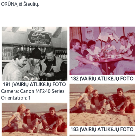
ORŪNĄ iš Šiaulių.
182 ĮVAIRIŲ ATLIKĖJŲ FOTO
181 ĮVAIRIŲ ATLIKĖJŲ FOTO
Camera: Canon MF240 Series
Orientation: 1
183 ĮVAIRIŲ ATLIKĖJŲ FOTO