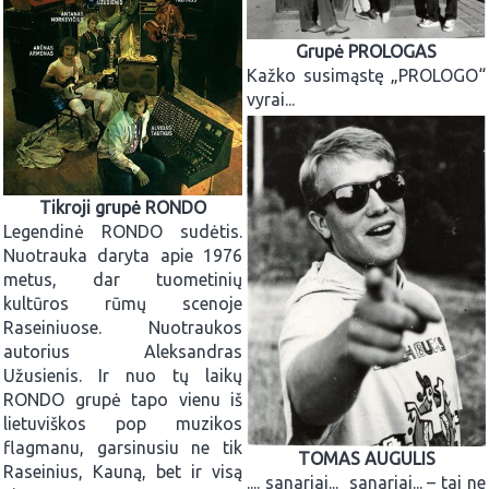
Grupė PROLOGAS
Kažko susimąstę „PROLOGO“
vyrai...
Tikroji grupė RONDO
Legendinė RONDO sudėtis.
Nuotrauka daryta apie 1976
metus, dar tuometinių
kultūros rūmų scenoje
Raseiniuose. Nuotraukos
autorius Aleksandras
Užusienis. Ir nuo tų laikų
RONDO grupė tapo vienu iš
lietuviškos pop muzikos
flagmanu, garsinusiu ne tik
TOMAS AUGULIS
Raseinius, Kauną, bet ir visą
.... sanariai... sanariai... – tai ne