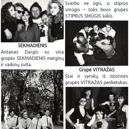
Svarbu ne ūgis, o stiprus
smūgis – toks buvo grupės
STIPRUS SMŪGIS šūkis.
SEKMADIENIS
Antanas Dargis su visa
grupės SEKMADIENIS merginų
ir vaikinų svita.
Grupė VITRAŽAS
Štai ir vyrukų iš istorinės
grupės VITRAŽAS penketukas.