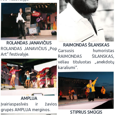
ROLANDAS JANAVIČIUS
RAIMONDAS ŠILANSKAS
ROLANDAS JANAVIČIUS „Pop
Garsusis humoristas
Art“ festivalyje.
RAIMONDAS ŠILANSKAS,
vėliau tituluotas „anekdotų
karaliumi“.
AMPLUA
Įvairiaspaslvės ir žavios
grupės AMPLUA merginos.
STIPRUS SMŪGIS