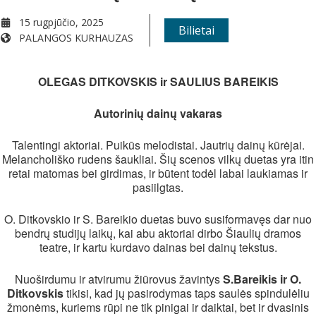
15 rugpjūčio, 2025
Bilietai
PALANGOS KURHAUZAS
WHEN
OLEGAS DITKOVSKIS ir SAULIUS BAREIKIS
15 rugpjūčio, 2025
Autorinių dainų vakaras
8:00 pm - 9:30 pm
Talentingi aktoriai. Puikūs melodistai. Jautrių dainų kūrėjai.
Melancholiško rudens šaukliai. Šių scenos vilkų duetas yra itin
ADD TO CALENDAR
retai matomas bei girdimas, ir būtent todėl labai laukiamas ir
pasiilgtas.
Download ICS
Google Calendar
iCalendar
Office 365
Outlook Live
EVENT TYPE
O. Ditkovskio ir S. Bareikio duetas buvo susiformavęs dar nuo
bendrų studijų laikų, kai abu aktoriai dirbo Šiaulių dramos
teatre, ir kartu kurdavo dainas bei dainų tekstus.
Koncertai
Visi
Nuoširdumu ir atvirumu žiūrovus žavintys
S.Bareikis ir O.
Ditkovskis
tikisi, kad jų pasirodymas taps saulės spindulėliu
žmonėms, kuriems rūpi ne tik pinigai ir daiktai, bet ir dvasinis