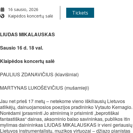
16 sausio, 2026
Tickets
Kaipėdos koncertų salė
WHEN
LIUDAS MIKALAUSKAS
16 sausio, 2026
Sausio 16 d. 18 val.
6:00 pm - 7:30 pm
Klaipėdos koncertų salė
ADD TO CALENDAR
PAULIUS ZDANAVIČIUS (klavišiniai)
Download ICS
Google Calendar
iCalendar
Office 365
Outlook Live
MARTYNAS LUKOŠEVIČIUS (mušamieji)
EVENT TYPE
Jau net prieš 17 metų – netekome vieno iškiliausių Lietuvos
Koncertai
Visi
atlikėjų, dainuojamosios poezijos pradininko Vytauto Kernagio.
Norėdami įprasminti Jo atminimą ir prisiminti „beprotiškai
fantastiškas“ dainas, aksominio balso savininkas, publikos itin
mylimas dainininkas LIUDAS MIKALAUSKAS ir vieni geriausių
Lietuvos instrumentalistų, muzikos virtuozai – džiazo pianistas