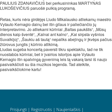
PAULIUS ZDANAVIČIUS bei perkusininkas MARTYNAS
LUKOŠEVIČIUS paruošė puikią programą.
Retas, kuris nėra girdėjęs Liudo Mikalausko atliekamų maestro
Vytauto Kernagio dainų bei itin gilaus ir paliečiančio jų
interpretavimo. Jo atliekami kūriniai „Baltas paukštis“, „Mūsų
dienos kaip šventė“, „Kalnai ant kalno“, „Kai sirpsta vyšnios
Suvalkijoj“, „Šaukiu aš tautą“ nepaliks abejingų ir įkvėps pačius
žiūrovus jungtis į kūrinio atlikimą.
Liudas sugeba koncertą paversti tikru spektakliu, tad ne tik
nuostabūs kūriniai, bet ir įvairios istorijos apie Vytauto
Kernagio itin spalvingą gyvenimą leis tą vakarą tarsi iš naujo
pasivaikščioti su šia muzikos legenda. Tad ateikite,
pasivaikščiokime kartu!
Prisijungti
|
Registruotis
|
Naujienlaiškis
|