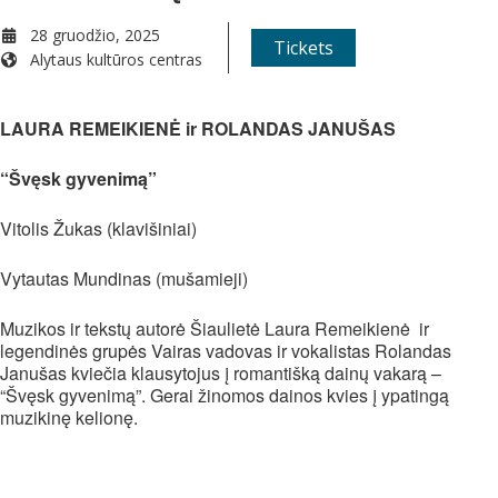
28 gruodžio, 2025
Tickets
Alytaus kultūros centras
WHEN
LAURA REMEIKIENĖ ir ROLANDAS JANUŠAS
28 gruodžio, 2025
“Švęsk gyvenimą”
5:00 pm - 6:30 pm
Vitolis Žukas (klavišiniai)
ADD TO CALENDAR
Vytautas Mundinas (mušamieji)
Download ICS
Google Calendar
iCalendar
Office 365
Outlook Live
Muzikos ir tekstų autorė Šiaulietė Laura Remeikienė ir
EVENT TYPE
legendinės grupės Vairas vadovas ir vokalistas Rolandas
Janušas kviečia klausytojus į romantišką dainų vakarą –
“Švęsk gyvenimą”. Gerai žinomos dainos kvies į ypatingą
Gastrolės
Visi
muzikinę kelionę.