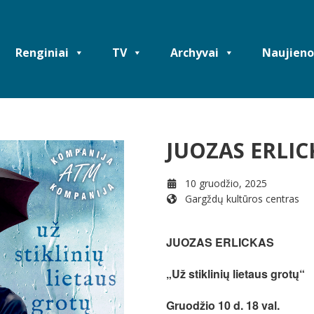
Renginiai
TV
Archyvai
Naujieno
JUOZAS ERLIC
10 gruodžio, 2025
Gargždų kultūros centras
WHEN
JUOZAS ERLICKAS
10 gruodžio, 2025
„Už stiklinių lietaus grotų“
6:00 pm - 8:00 pm
Gruodžio 10 d. 18 val.