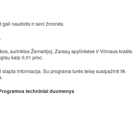
ice 365
Outlook Live
 gali naudotis ir seni žmonės.
.
škos, surinktos Žemaitijoj, Zarasų apylinkėse ir Vilniaus krašte.
ugiau kaip 0,01 proc.
ai slapta informacija. Su programa turės teisę susipažinti tik
s.
Programos techniniai duomenys