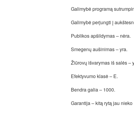
Galimybė programą sutrumpint
Galimybė perjungti į aukštes
Publikos apšildymas – nėra.
Smegenų aušinimas – yra.
Žiūrovų išvarymas iš salės – y
Efektyvumo klasė – E.
Bendra galia – 1000.
Garantija – kitą rytą jau nieko
Rekomenduoja – ATM, PVM, S