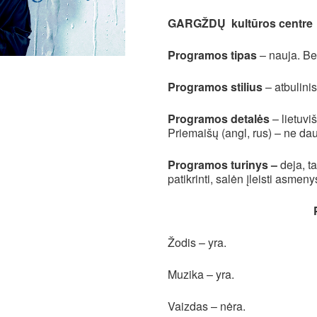
ADD TO CALENDAR
GARGŽDŲ kultūros centre
Download ICS
Google Calendar
iCalendar
Off
Programos tipas
– nauja. Bet
EVENT TYPE
Programos stilius
– atbulinis
Gastrolės
Visi
Programos detalės
– lietuvi
Priemaišų (angl, rus) – ne da
Programos turinys –
deja, t
patikrinti, salėn įleisti asmeny
Žodis – yra.
Muzika – yra.
Vaizdas – nėra.