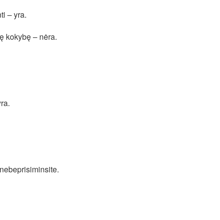
i – yra.
nę kokybę – nėra.
ra.
 nebeprisiminsite.
tephen King ir daug daug kitų…