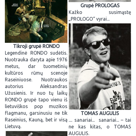
Grupė PROLOGAS
Kažko susimąstę
„PROLOGO“ vyrai...
Tikroji grupė RONDO
Legendinė RONDO sudėtis.
Nuotrauka daryta apie 1976
metus, dar tuometinių
kultūros rūmų scenoje
Raseiniuose. Nuotraukos
autorius Aleksandras
Užusienis. Ir nuo tų laikų
RONDO grupė tapo vienu iš
lietuviškos pop muzikos
flagmanu, garsinusiu ne tik
TOMAS AUGULIS
Raseinius, Kauną, bet ir visą
.... sanariai... sanariai... – tai
Lietuvą.
ne kas kitas, o TOMAS
AUGULIS.