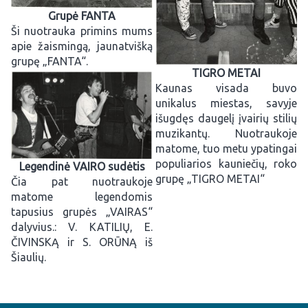
Grupė FANTA
Ši nuotrauka primins mums
apie žaismingą, jaunatvišką
grupę „FANTA“.
TIGRO METAI
Kaunas visada buvo
unikalus miestas, savyje
išugdęs daugelį įvairių stilių
muzikantų. Nuotraukoje
matome, tuo metu ypatingai
populiarios kauniečių, roko
Legendinė VAIRO sudėtis
grupę „TIGRO METAI“
Čia pat nuotraukoje
matome legendomis
tapusius grupės „VAIRAS“
dalyvius.: V. KATILIŲ, E.
ČIVINSKĄ ir S. ORŪNĄ iš
Šiaulių.