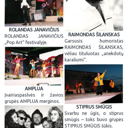
ROLANDAS JANAVIČIUS
RAIMONDAS ŠILANSKAS
ROLANDAS JANAVIČIUS
Garsusis humoristas
„Pop Art“ festivalyje.
RAIMONDAS ŠILANSKAS,
vėliau tituluotas „anekdotų
karaliumi“.
AMPLUA
Įvairiaspaslvės ir žavios
grupės AMPLUA merginos.
STIPRUS SMŪGIS
Svarbu ne ūgis, o stiprus
smūgis – toks buvo grupės
STIPRUS SMŪGIS šūkis.