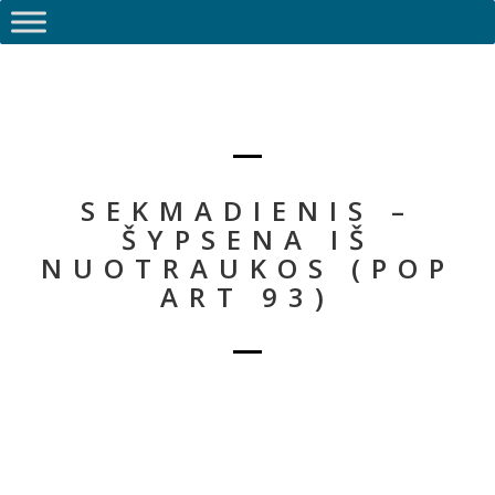
SEKMADIENIS –
ŠYPSENA IŠ
NUOTRAUKOS (POP
ART 93)